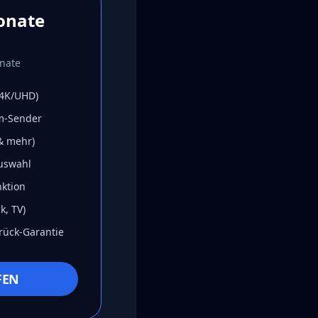
onate
nate
(4K/UHD)
m-Sender
 & mehr)
auswahl
ktion
k, TV)
rück-Garantie
FEN