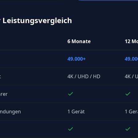
r Leistungsvergleich
6 Monate
12 M
49.000+
49.00
t
4K / UHD / HD
4K / 
rer
bindungen
1 Gerät
1 Ger