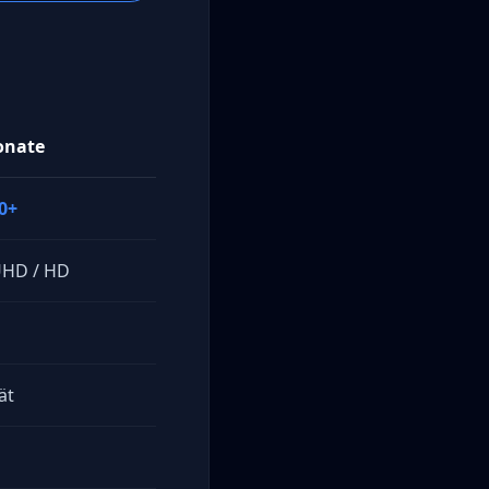
onate
0+
UHD / HD
ät