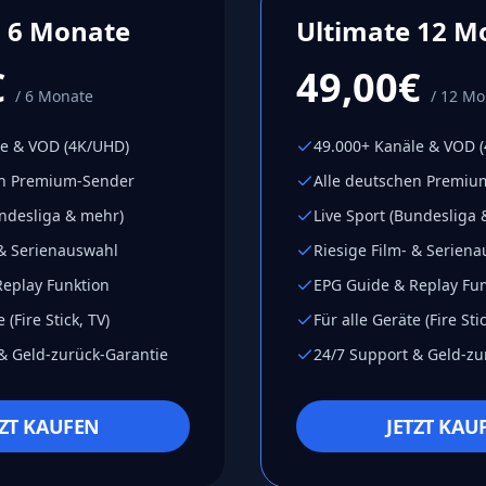
 6 Monate
Ultimate 12 M
€
49,00€
/ 6 Monate
/ 12 Mo
le & VOD (4K/UHD)
49.000+ Kanäle & VOD 
en Premium-Sender
Alle deutschen Premiu
undesliga & mehr)
Live Sport (Bundesliga
 & Serienauswahl
Riesige Film- & Serien
eplay Funktion
EPG Guide & Replay Fun
 (Fire Stick, TV)
Für alle Geräte (Fire Stic
& Geld-zurück-Garantie
24/7 Support & Geld-zu
TZT KAUFEN
JETZT KAU