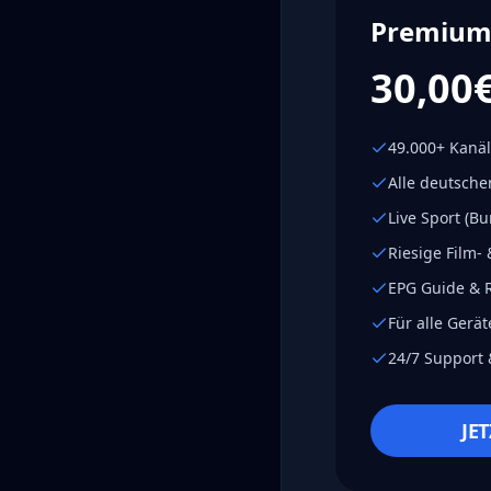
Premium
30,00
49.000+ Kanä
Alle deutsch
Live Sport (B
Riesige Film-
EPG Guide & R
Für alle Geräte
24/7 Support 
JE