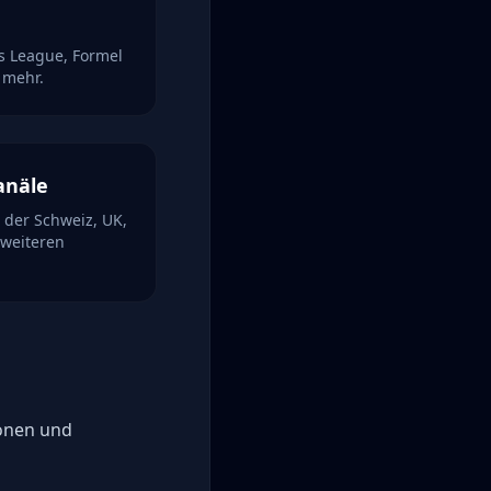
s League, Formel
 mehr.
anäle
 der Schweiz, UK,
 weiteren
onen und